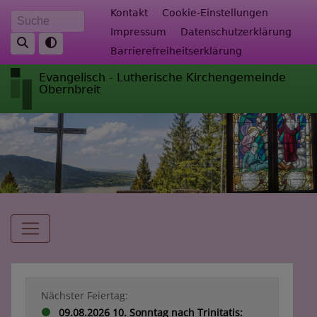
Direkt
Fußbereichsmenü
Kontakt
Cookie-Einstellungen
Suche
zum
Impressum
Datenschutzerklärung
Inhalt
Barrierefreiheitserklärung
Evangelisch - Lutherische Kirchengemeinde
Obernbreit
Hauptnavigation
Nächster Feiertag:
09.08.2026 10. Sonntag nach Trinitatis: