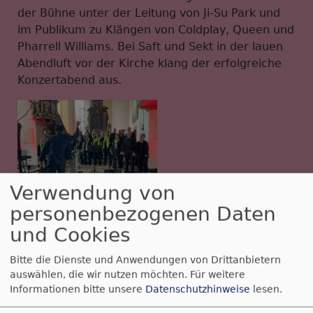
der Bühne unter der Leitung von Ji-Su Park und
im Publikum zu Klängen von Coldplay, Queen und
Pharrell Williams. Bei Saft und Sekt in der lauen
Abendluft vor der Kirche klang der erfolgreiche
Konzertabend aus.
Verwendung von
personenbezogenen Daten
und Cookies
Bitte die Dienste und Anwendungen von Drittanbietern
auswählen, die wir nutzen möchten.
Für weitere
Informationen bitte unsere
Datenschutzhinweise
lesen.