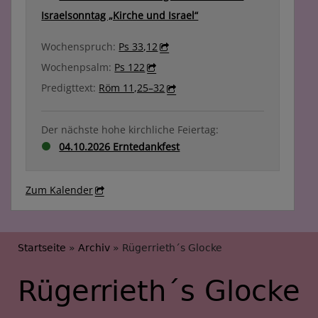
Israelsonntag „Kirche und Israel“
Wochenspruch:
Ps 33,12
Wochenpsalm:
Ps 122
Predigttext:
Röm 11,25–32
Der nächste hohe kirchliche Feiertag:
04.10.2026 Erntedankfest
Zum Kalender
Breadcrumb
Startseite
Archiv
Rügerrieth´s Glocke
Rügerrieth´s Glocke