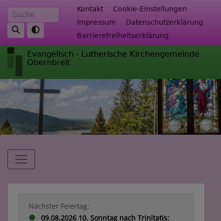
Direkt
Fußbereichsmenü
Kontakt
Cookie-Einstellungen
Suche
zum
Impressum
Datenschutzerklärung
Inhalt
Barrierefreiheitserklärung
Evangelisch - Lutherische Kirchengemeinde
Obernbreit
Hauptnavigation
Nächster Feiertag:
09.08.2026 10. Sonntag nach Trinitatis: