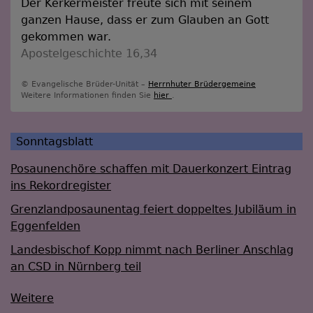
Der Kerkermeister freute sich mit seinem
ganzen Hause, dass er zum Glauben an Gott
gekommen war.
Apostelgeschichte 16,34
© Evangelische Brüder-Unität –
Herrnhuter Brüdergemeine
Weitere Informationen finden Sie
hier
.
Sonntagsblatt
Posaunenchöre schaffen mit Dauerkonzert Eintrag
ins Rekordregister
Grenzlandposaunentag feiert doppeltes Jubiläum in
Eggenfelden
Landesbischof Kopp nimmt nach Berliner Anschlag
an CSD in Nürnberg teil
Weitere