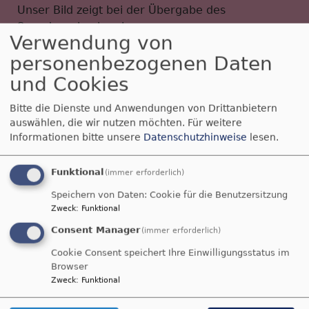
Unser Bild zeigt bei der Übergabe des
Spendenschecks v.l.n.r.:
Verwendung von
Rouven Lewandowski, Vorsitzender des
personenbezogenen Daten
Stiftungsvorstands
und Cookies
Karl Meeder, Vorsitzender des Stiftungsrates
Bitte die Dienste und Anwendungen von Drittanbietern
auswählen, die wir nutzen möchten.
Für weitere
Reinhold Weber, Kirchenpfleger und
Informationen bitte unsere
Datenschutzhinweise
lesen.
Vertrauensmann des Kirchenvorstands
Pfarrer Martin Strack
Funktional
(immer erforderlich)
Speichern von Daten: Cookie für die Benutzersitzung
Foto: Birgit Gehre
Zweck
:
Funktional
Consent Manager
(immer erforderlich)
Cookie Consent speichert Ihre Einwilligungsstatus im
Browser
Zweck
:
Funktional