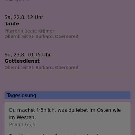
Sa, 22.8. 12 Uhr
Taufe
Pfarrerin Beate Krämer
Obernbreit
St. Burkard, Obernbreit
So, 23.8. 10:15 Uhr
Gottesdienst
Obernbreit
St. Burkard, Obernbreit
Tageslosung
Du machst fröhlich, was da lebet im Osten wie
im Westen.
Psalm 65,9