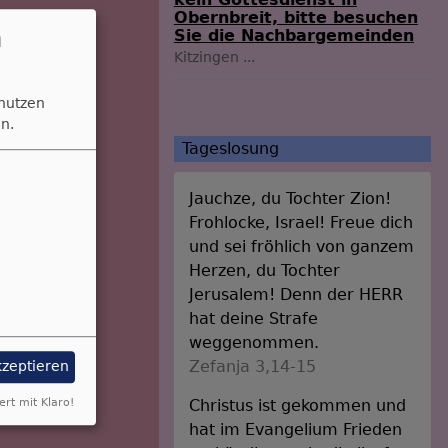
Obernbreit, bitte besuchen
n
Sie die Nachbargemeinden
Kitzingen
...
 nutzen
n.
Tageslosung
Jauchze, du Tochter Zion!
Frohlocke, Israel! Freue dich
und sei fröhlich von ganzem
Herzen, du Tochter
Jerusalem! Denn der HERR
hat deine Strafe
weggenommen.
Zefanja 3,14-15
kzeptieren
Christus ist gekommen und
ert mit Klaro!
hat im Evangelium Frieden