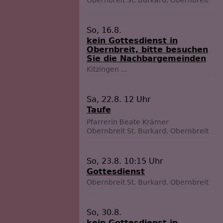
Obernbreit
St. Burkard, Obernbreit
So, 16.8.
kein Gottesdienst in
Obernbreit, bitte besuchen
Sie die Nachbargemeinden
Kitzingen
...
Sa, 22.8. 12 Uhr
Taufe
Pfarrerin Beate Krämer
Obernbreit
St. Burkard, Obernbreit
So, 23.8. 10:15 Uhr
Gottesdienst
Obernbreit
St. Burkard, Obernbreit
So, 30.8.
kein Gottesdienst in