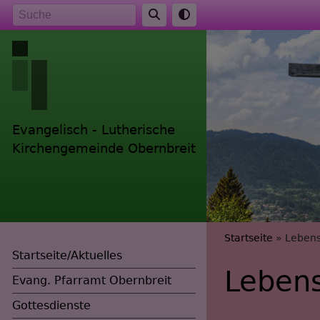
Direkt
Suche
zum
Inhalt
Evangelisch - Lutherische
Kirchengemeinde Obernbreit
Breadc
Startseite
Lebens
Startseite/Aktuelles
Lebens
Evang. Pfarramt Obernbreit
Gottesdienste