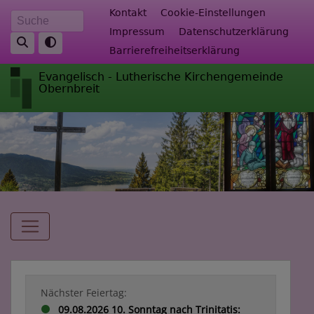
Direkt
Fußbereichsmenü
Kontakt
Cookie-Einstellungen
Suche
zum
Impressum
Datenschutzerklärung
Inhalt
Barrierefreiheitserklärung
Evangelisch - Lutherische Kirchengemeinde
Obernbreit
Hauptnavigation
Nächster Feiertag:
09.08.2026 10. Sonntag nach Trinitatis: