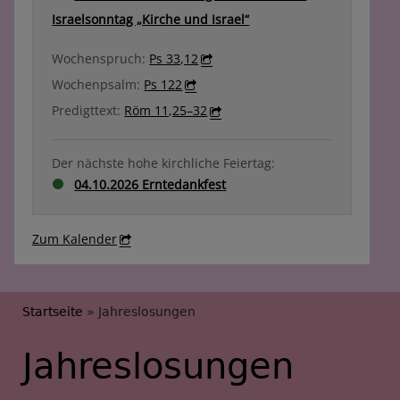
Israelsonntag „Kirche und Israel“
Wochenspruch:
Ps 33,12
Wochenpsalm:
Ps 122
Predigttext:
Röm 11,25–32
Der nächste hohe kirchliche Feiertag:
04.10.2026 Erntedankfest
Zum Kalender
Breadcrumb
Startseite
Jahreslosungen
Jahreslosungen