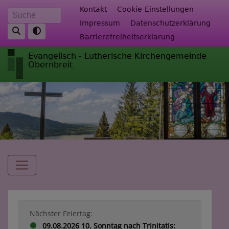
Direkt
Fußbereichsmenü
Kontakt
Cookie-Einstellungen
Suche
zum
Impressum
Datenschutzerklärung
Inhalt
Barrierefreiheitserklärung
Evangelisch - Lutherische Kirchengemeinde
Obernbreit
Hauptnavigation
Nächster Feiertag:
09.08.2026 10. Sonntag nach Trinitatis: