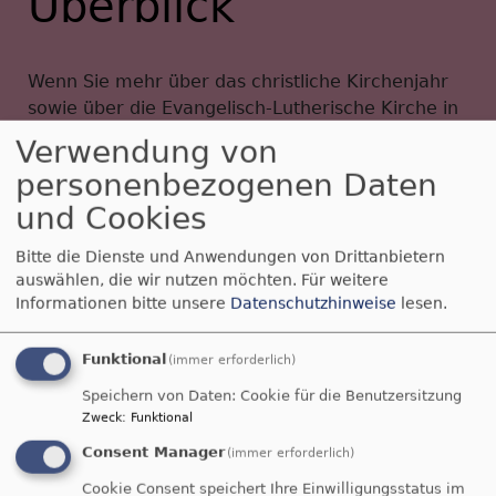
Überblick
Wenn Sie mehr über das christliche Kirchenjahr
sowie über die Evangelisch-Lutherische Kirche in
Bayern erfahren möchten, klicken Sie
Verwendung von
personenbezogenen Daten
hier: https//
www.bayern-evangelisch.de
und Cookies
Bitte die Dienste und Anwendungen von Drittanbietern
Die nächsten Veranstaltungen
auswählen, die wir nutzen möchten.
Für weitere
Informationen bitte unsere
Datenschutzhinweise
lesen.
So, 9.8. 10:15 Uhr
Gottesdienst mit Abendmahl
Funktional
(immer erforderlich)
Obernbreit
St. Burkard, Obernbreit
Speichern von Daten: Cookie für die Benutzersitzung
Zweck
:
Funktional
So, 16.8.
Consent Manager
kein Gottesdienst in Obernbreit, bitte
(immer erforderlich)
besuchen Sie die Nachbargemeinden
Cookie Consent speichert Ihre Einwilligungsstatus im