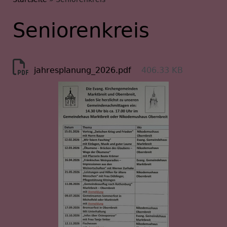
Breadcrumb
Seniorenkreis
jahresplanung_2026.pdf
406.33 KB