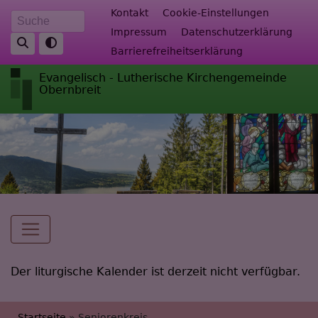
Direkt
Fußbereichsmenü
Kontakt
Cookie-Einstellungen
Suche
zum
Impressum
Datenschutzerklärung
Inhalt
Barrierefreiheitserklärung
Evangelisch - Lutherische Kirchengemeinde
Obernbreit
Hauptnavigation
Der liturgische Kalender ist derzeit nicht verfügbar.
Startseite
Seniorenkreis