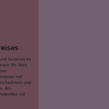
eises
und Senioren im
ach Pfr. Roth
 zum
enioren mit
prichwörtern und
en. Am
llenfilet mit