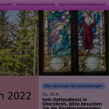
ressum
Datenschutzerklärung
Barrierefreiheitserklärung
Die nächsten Veranstaltungen
en 2022
So, 16.8.
kein Gottesdienst in
Obernbreit, bitte besuchen
Sie die Nachbargemeinden