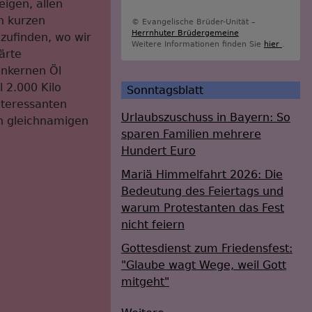
eigen, allen
n kurzen
© Evangelische Brüder-Unität –
Herrnhuter Brüdergemeine
zufinden, wo wir
Weitere Informationen finden Sie
hier
.
ärte
enkernen Öl
 2.000 Kilo
Sonntagsblatt
nteressanten
Urlaubszuschuss in Bayern: So
n gleichnamigen
sparen Familien mehrere
Hundert Euro
Mariä Himmelfahrt 2026: Die
Bedeutung des Feiertags und
warum Protestanten das Fest
nicht feiern
Gottesdienst zum Friedensfest:
"Glaube wagt Wege, weil Gott
mitgeht"