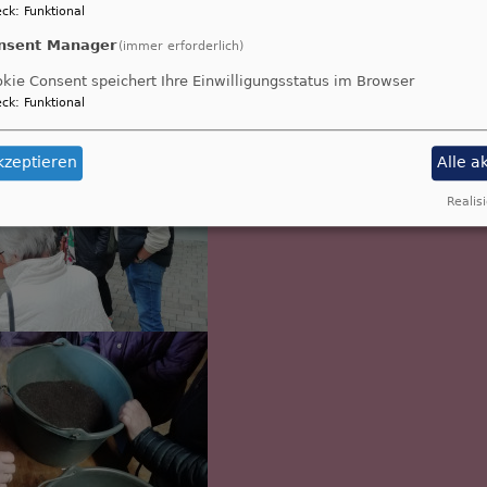
ck
:
Funktional
nsent Manager
(immer erforderlich)
kie Consent speichert Ihre Einwilligungsstatus im Browser
ck
:
Funktional
kzeptieren
Alle a
Realisi