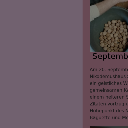
Septembe
Am 20. Septembe
Nikodemushaus z
ein geistliches 
gemeinsamen Kaf
einem heiteren S
Zitaten vortrug 
Höhepunkt des Na
Baguette und Me