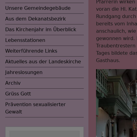
Pfarrerin wirken
Unsere Gemeindegebäude
voran die Hl. K
Rundgang durch 
Aus dem Dekanatsbezirk
bereits vom Inh
Das Kirchenjahr im Überblick
anschaulich, wi
gewonnen wird. E
Lebensstationen
Traubentrestern 
Weiterführende Links
Tages bildete d
Gasthaus.
Aktuelles aus der Landeskirche
Jahreslosungen
Archiv
Grüss Gott
Prävention sexualisierter
Gewalt