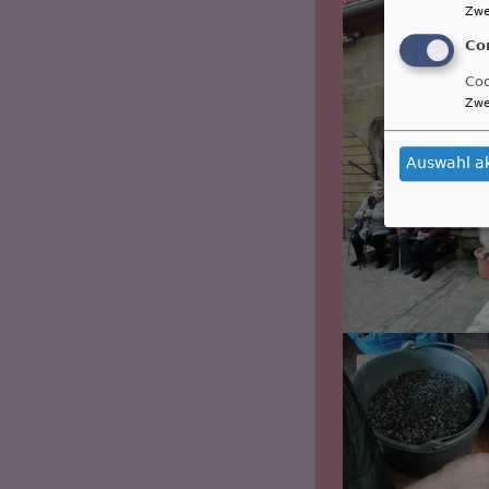
Zwe
Co
Coo
Zwe
Auswahl a