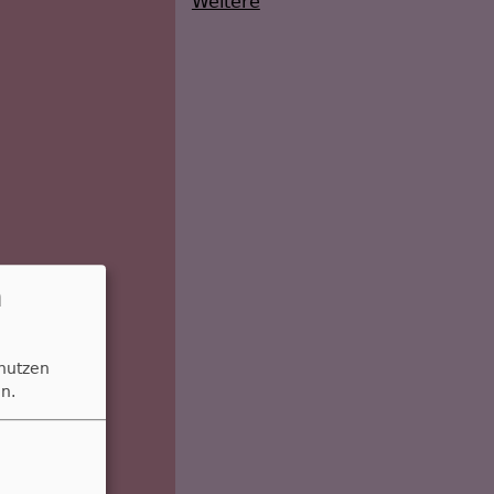
Weitere
n
 nutzen
n.