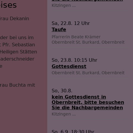
ises
Kitzingen
...
Frau Dekanin
Sa, 22.8. 12 Uhr
Taufe
Pfarrerin Beate Krämer
der bei uns im
Obernbreit
St. Burkard, Obernbreit
Pfr. Sebastian
Heiligen Stätten
 Baderschneider
So, 23.8. 10:15 Uhr
e
Gottesdienst
Obernbreit
St. Burkard, Obernbreit
rau Buchta mit
So, 30.8.
kein Gottesdienst in
Obernbreit, bitte besuchen
Sie die Nachbargemeinden
Kitzingen
...
So, 6.9. 18:30 Uhr