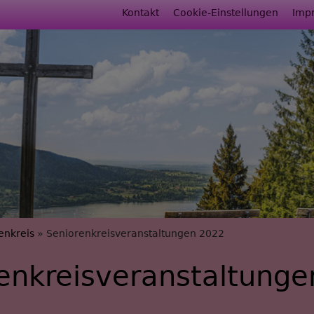
Fußbereichsmenü
Kontakt
Cookie-Einstellungen
Imp
rumb
enkreis
Seniorenkreisveranstaltungen 2022
enkreisveranstaltung