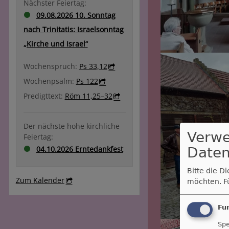
Nächster Feiertag:
09.08.2026 10. Sonntag
nach Trinitatis: Israelsonntag
„Kirche und Israel“
Wochenspruch:
Ps 33,12
Wochenpsalm:
Ps 122
Predigttext:
Röm 11,25–32
Der nächste hohe kirchliche
Verw
Feiertag:
04.10.2026 Erntedankfest
Daten
Bitte die D
Zum Kalender
möchten.
F
Fu
Spe