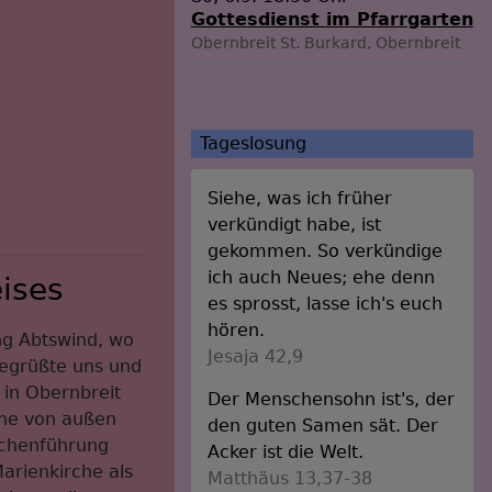
Gottesdienst im Pfarrgarten
Obernbreit
St. Burkard, Obernbreit
Tageslosung
Siehe, was ich früher
verkündigt habe, ist
gekommen. So verkündige
ich auch Neues; ehe denn
ises
es sprosst, lasse ich's euch
hören.
ng Abtswind, wo
Jesaja 42,9
begrüßte uns und
 in Obernbreit
Der Menschensohn ist's, der
rche von außen
den guten Samen sät. Der
rchenführung
Acker ist die Welt.
Marienkirche als
Matthäus 13,37-38