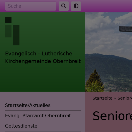
Direkt
Suche
zum
Inhalt
Evangelisch - Lutherische
Kirchengemeinde Obernbreit
Breadc
Startseite
Senior
Startseite/Aktuelles
Senior
Evang. Pfarramt Obernbreit
Gottesdienste