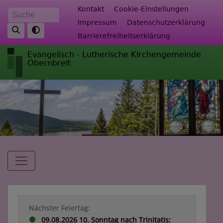
Direkt
Fußbereichsmenü
Kontakt
Cookie-Einstellungen
Suche
zum
Impressum
Datenschutzerklärung
Inhalt
Barrierefreiheitserklärung
Evangelisch - Lutherische Kirchengemeinde
Obernbreit
Hauptnavigation
Nächster Feiertag:
09.08.2026 10. Sonntag nach Trinitatis: